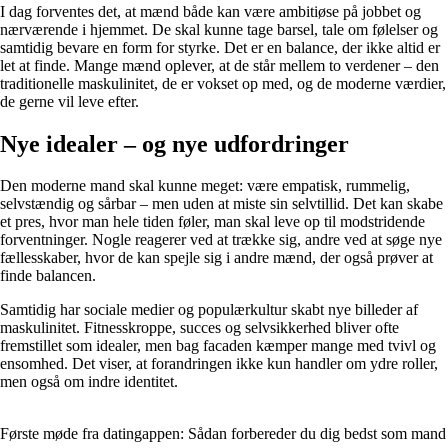
I dag forventes det, at mænd både kan være ambitiøse på jobbet og
nærværende i hjemmet. De skal kunne tage barsel, tale om følelser og
samtidig bevare en form for styrke. Det er en balance, der ikke altid er
let at finde. Mange mænd oplever, at de står mellem to verdener – den
traditionelle maskulinitet, de er vokset op med, og de moderne værdier,
de gerne vil leve efter.
Nye idealer – og nye udfordringer
Den moderne mand skal kunne meget: være empatisk, rummelig,
selvstændig og sårbar – men uden at miste sin selvtillid. Det kan skabe
et pres, hvor man hele tiden føler, man skal leve op til modstridende
forventninger. Nogle reagerer ved at trække sig, andre ved at søge nye
fællesskaber, hvor de kan spejle sig i andre mænd, der også prøver at
finde balancen.
Samtidig har sociale medier og populærkultur skabt nye billeder af
maskulinitet. Fitnesskroppe, succes og selvsikkerhed bliver ofte
fremstillet som idealer, men bag facaden kæmper mange med tvivl og
ensomhed. Det viser, at forandringen ikke kun handler om ydre roller,
men også om indre identitet.
Første møde fra datingappen: Sådan forbereder du dig bedst som mand