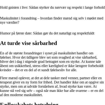
Hold gnisten i live: Sådan styrker du nærvær og respekt i lange forhold
Maskulinitet i forandring – hvordan finder mænd sig selv i mødet med
nye værdier?
Humor på første date: Sådan gør du det naturligt og respektfuldt
At turde vise sårbarhed
En af de største forandringer i synet på maskulinitet handler om
følelser. Hvor det tidligere blev set som svaghed at vise sårbarhed,
bliver det i dag i stigende grad betragtet som en styrke. At kunne tale
åbent om usikkerhed, stress eller kærlighed er ikke længere forbeholdt
kvinder – det er en del af et sundt følelsesliv for alle.
Flere mænd oplever, at det at dele tanker med venner, partner eller en
terapeut giver en ny form for frihed. Det handler ikke om at opgive sin
styrke, men om at udvide forståelsen af, hvad styrke kan være. At
kunne stå ved sig selv – også når man ikke har alle svarene – er en del
af den moderne maskulinitet.
Fællesskabets betydning