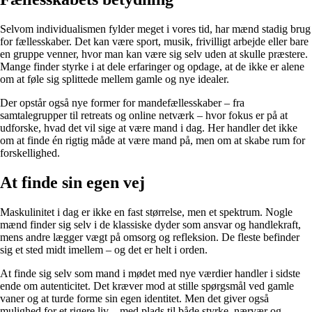
Selvom individualismen fylder meget i vores tid, har mænd stadig brug
for fællesskaber. Det kan være sport, musik, frivilligt arbejde eller bare
en gruppe venner, hvor man kan være sig selv uden at skulle præstere.
Mange finder styrke i at dele erfaringer og opdage, at de ikke er alene
om at føle sig splittede mellem gamle og nye idealer.
Der opstår også nye former for mandefællesskaber – fra
samtalegrupper til retreats og online netværk – hvor fokus er på at
udforske, hvad det vil sige at være mand i dag. Her handler det ikke
om at finde én rigtig måde at være mand på, men om at skabe rum for
forskellighed.
At finde sin egen vej
Maskulinitet i dag er ikke en fast størrelse, men et spektrum. Nogle
mænd finder sig selv i de klassiske dyder som ansvar og handlekraft,
mens andre lægger vægt på omsorg og refleksion. De fleste befinder
sig et sted midt imellem – og det er helt i orden.
At finde sig selv som mand i mødet med nye værdier handler i sidste
ende om autenticitet. Det kræver mod at stille spørgsmål ved gamle
vaner og at turde forme sin egen identitet. Men det giver også
mulighed for et rigere liv – med plads til både styrke, nærvær og