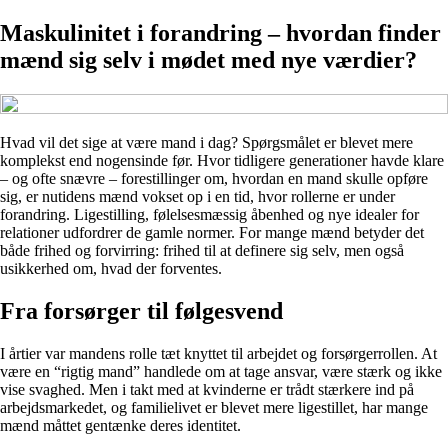
Maskulinitet i forandring – hvordan finder
mænd sig selv i mødet med nye værdier?
Hvad vil det sige at være mand i dag? Spørgsmålet er blevet mere
komplekst end nogensinde før. Hvor tidligere generationer havde klare
– og ofte snævre – forestillinger om, hvordan en mand skulle opføre
sig, er nutidens mænd vokset op i en tid, hvor rollerne er under
forandring. Ligestilling, følelsesmæssig åbenhed og nye idealer for
relationer udfordrer de gamle normer. For mange mænd betyder det
både frihed og forvirring: frihed til at definere sig selv, men også
usikkerhed om, hvad der forventes.
Fra forsørger til følgesvend
I årtier var mandens rolle tæt knyttet til arbejdet og forsørgerrollen. At
være en “rigtig mand” handlede om at tage ansvar, være stærk og ikke
vise svaghed. Men i takt med at kvinderne er trådt stærkere ind på
arbejdsmarkedet, og familielivet er blevet mere ligestillet, har mange
mænd måttet gentænke deres identitet.