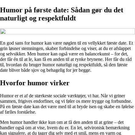
Humor på første date: Sådan gør du det
naturligt og respektfuldt
En god sans for humor kan være nøglen til en vellykket første date. Et
grin løsner stemningen, skaber forbindelse og viser, at du er afslappet
og selvsikker. Men humor kan også være en balancekunst – for det,
der får én til at le, kan få en anden til at rynke brynene. Her får du råd
til, hvordan du bruger humor naturligt og respektfuldt, så den første
date bliver både sjov og behagelig for jer begge.
Hvorfor humor virker
Humor er et af de stærkeste sociale værktøjer, vi har. Når vi griner
sammen, frigives endorfiner, og vi føler os mere trygge og forbundne.
På en første date kan det være med til at bryde isen og skabe en følelse
af fælles forståelse.
Men humor handler ikke kun om at få den anden til at grine – det
handler også om at vise, hvem du er. En let, selvironisk bemærkning
kan signalere, at du tager dig selv med et smil, mens en varm og