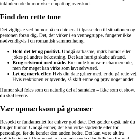
inkluderende humor viser empati og overskud.
Find den rette tone
Det vigtigste ved humor på en date er at tilpasse den til situationen og
personen foran dig. Det, der virker i en vennegruppe, fungerer ikke
nødvendigvis i en romantisk sammenhæng.
Hold det let og positivt.
Undgå sarkasme, mørk humor eller
jokes på andres bekostning. Det kan hurtigt skabe afstand.
Brug selvironi med måde.
En smule kan være charmerende,
men for meget kan virke som lavt selvværd.
Lyt og mærk efter.
Hvis din date griner med, er du på rette vej.
Hvis reaktionen er tøvende, så skift emne og prøv noget andet.
Humor skal føles som en naturlig del af samtalen – ikke som et show,
du skal levere.
Vær opmærksom på grænser
Respekt er fundamentet for enhver god date. Det gælder også, når du
bruger humor. Undgå emner, der kan virke stødende eller for
personlige, før du kender den anden bedre. Det kan være alt fra
politiske jokes til kommentarer om udseende eller tidligere forhold.