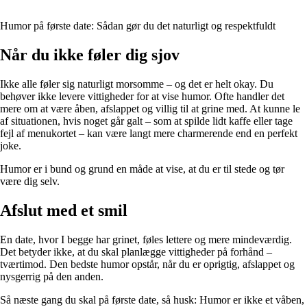
Humor på første date: Sådan gør du det naturligt og respektfuldt
Når du ikke føler dig sjov
Ikke alle føler sig naturligt morsomme – og det er helt okay. Du
behøver ikke levere vittigheder for at vise humor. Ofte handler det
mere om at være åben, afslappet og villig til at grine med. At kunne le
af situationen, hvis noget går galt – som at spilde lidt kaffe eller tage
fejl af menukortet – kan være langt mere charmerende end en perfekt
joke.
Humor er i bund og grund en måde at vise, at du er til stede og tør
være dig selv.
Afslut med et smil
En date, hvor I begge har grinet, føles lettere og mere mindeværdig.
Det betyder ikke, at du skal planlægge vittigheder på forhånd –
tværtimod. Den bedste humor opstår, når du er oprigtig, afslappet og
nysgerrig på den anden.
Så næste gang du skal på første date, så husk: Humor er ikke et våben,