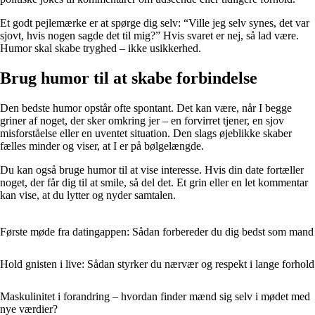
Et godt pejlemærke er at spørge dig selv: “Ville jeg selv synes, det var
sjovt, hvis nogen sagde det til mig?” Hvis svaret er nej, så lad være.
Humor skal skabe tryghed – ikke usikkerhed.
Brug humor til at skabe forbindelse
Den bedste humor opstår ofte spontant. Det kan være, når I begge
griner af noget, der sker omkring jer – en forvirret tjener, en sjov
misforståelse eller en uventet situation. Den slags øjeblikke skaber
fælles minder og viser, at I er på bølgelængde.
Du kan også bruge humor til at vise interesse. Hvis din date fortæller
noget, der får dig til at smile, så del det. Et grin eller en let kommentar
kan vise, at du lytter og nyder samtalen.
Første møde fra datingappen: Sådan forbereder du dig bedst som mand
Hold gnisten i live: Sådan styrker du nærvær og respekt i lange forhold
Maskulinitet i forandring – hvordan finder mænd sig selv i mødet med
nye værdier?