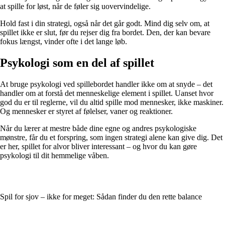
at spille for løst, når de føler sig uovervindelige.
Hold fast i din strategi, også når det går godt. Mind dig selv om, at
spillet ikke er slut, før du rejser dig fra bordet. Den, der kan bevare
fokus længst, vinder ofte i det lange løb.
Psykologi som en del af spillet
At bruge psykologi ved spillebordet handler ikke om at snyde – det
handler om at forstå det menneskelige element i spillet. Uanset hvor
god du er til reglerne, vil du altid spille mod mennesker, ikke maskiner.
Og mennesker er styret af følelser, vaner og reaktioner.
Når du lærer at mestre både dine egne og andres psykologiske
mønstre, får du et forspring, som ingen strategi alene kan give dig. Det
er her, spillet for alvor bliver interessant – og hvor du kan gøre
psykologi til dit hemmelige våben.
Spil for sjov – ikke for meget: Sådan finder du den rette balance