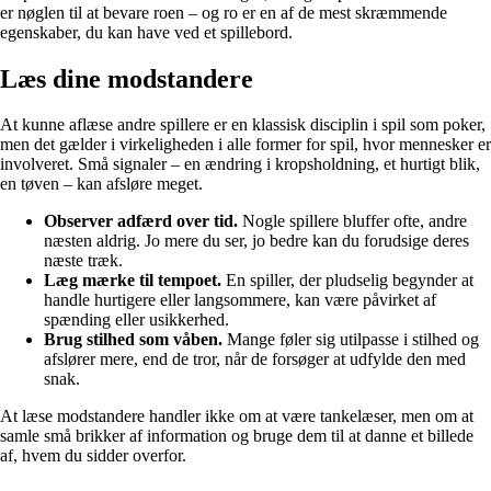
er nøglen til at bevare roen – og ro er en af de mest skræmmende
egenskaber, du kan have ved et spillebord.
Læs dine modstandere
At kunne aflæse andre spillere er en klassisk disciplin i spil som poker,
men det gælder i virkeligheden i alle former for spil, hvor mennesker er
involveret. Små signaler – en ændring i kropsholdning, et hurtigt blik,
en tøven – kan afsløre meget.
Observer adfærd over tid.
Nogle spillere bluffer ofte, andre
næsten aldrig. Jo mere du ser, jo bedre kan du forudsige deres
næste træk.
Læg mærke til tempoet.
En spiller, der pludselig begynder at
handle hurtigere eller langsommere, kan være påvirket af
spænding eller usikkerhed.
Brug stilhed som våben.
Mange føler sig utilpasse i stilhed og
afslører mere, end de tror, når de forsøger at udfylde den med
snak.
At læse modstandere handler ikke om at være tankelæser, men om at
samle små brikker af information og bruge dem til at danne et billede
af, hvem du sidder overfor.