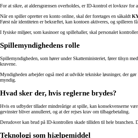
For at sikre, at aldersgrænsen overholdes, er ID-kontrol et lovkrav for 
Når en spiller opretter en konto online, skal der foretages en såkaldt
KY
Først når identiteten er bekræftet, kan kontoen aktiveres, og spilleren få 
I fysiske miljøer, som kasinoer og spillehaller, skal personalet kontrol
Spillemyndighedens rolle
Spillemyndigheden, som hører under Skatteministeriet, fører tilsyn med,
kravene.
Myndigheden arbejder også med at udvikle tekniske løsninger, der gør I
myndig.
Hvad sker der, hvis reglerne brydes?
Hvis en udbyder tillader mindreårige at spille, kan konsekvenserne være
gevinster bliver annulleret, og at der rejses krav om tilbagebetaling.
Derudover kan brud på ID-kontrollen skade tilliden til hele branchen. Der
Teknologi som hjælpemiddel