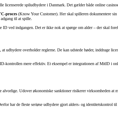
alle licenserede spiludbydere i Danmark. Det gælder både online casinoer
C-proces
(Know Your Customer). Her skal spilleren dokumentere sin ide
adgang til at spille.
lere ID ved indgangen. Det er ikke nok at spørge om alder – der skal for
 at udbydere overholder reglerne. De kan udstede bøder, inddrage licens
D-kontrollen mere effektiv. Et eksempel er integrationen af MitID i onl
 alvorlige. Udover økonomiske sanktioner risikerer virksomheden at mist
for har de fleste seriøse udbydere gjort alders- og identitetskontrol til