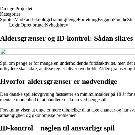
D
renge
P
rojektet
Kategorier
Spiritus
Mad
Fart
Teknologi
Træning
Penge
Forretning
Byggeri
Familie
Stil
Login
Opret bruger
Nyhedsbrev
Aldersgrænser og ID-kontrol: Sådan sikres 
Spil om penge er for mange en underholdende fritidsaktivitet, men det e
udbydere skal sikre, at disse regler bliver overholdt. Aldersgrænser og 
Hvorfor aldersgrænser er nødvendige
Den danske spillelovgivning fastsætter en minimumsalder på 18 år for at
mentale modenhed til at håndtere risikoen ved pengespil.
Forskning viser, at unge er mere tilbøjelige til at tage chancer og har 
afhængighed og økonomiske problemer.
ID-kontrol – nøglen til ansvarligt spil