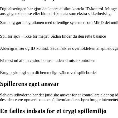
Digitaliseringen har gjort det lettere at sikre korrekt ID-kontrol. Ma
ansigtsgenkendelse eller biometriske data som ekstra sikkerhedslag.
Samtidig gør integrationen med offentlige systemer som MitID det muligt a
Spil for sjov – ikke for meget: Sådan finder du den rette balance
Aldersgrænser og ID-kontrol: Sådan sikres overholdelsen af spillelovg
Få mest ud af din casino bonus – uden at miste kontrollen
Brug psykologi som dit hemmelige våben ved spillebordet
Spillerens eget ansvar
Selvom udbyderne har det juridiske ansvar for at kontrollere alder og i
desuden være opmærksomme på, hvordan deres børn bruger internettet, 
En fælles indsats for et trygt spillemiljø