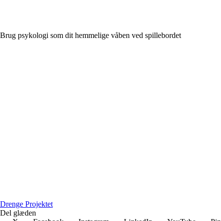
Brug psykologi som dit hemmelige våben ved spillebordet
D
renge
P
rojektet
Del glæden