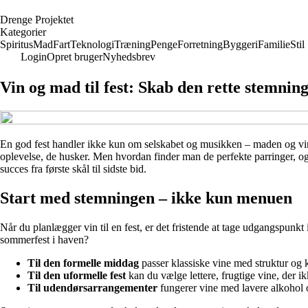
D
renge
P
rojektet
Kategorier
Spiritus
Mad
Fart
Teknologi
Træning
Penge
Forretning
Byggeri
Familie
Stil
Login
Opret bruger
Nyhedsbrev
Vin og mad til fest: Skab den rette stemni
En god fest handler ikke kun om selskabet og musikken – maden og vine
oplevelse, de husker. Men hvordan finder man de perfekte parringer, og 
succes fra første skål til sidste bid.
Start med stemningen – ikke kun menuen
Når du planlægger vin til en fest, er det fristende at tage udgangspunk
sommerfest i haven?
Til den formelle middag
passer klassiske vine med struktur og 
Til den uformelle fest
kan du vælge lettere, frugtige vine, der i
Til udendørsarrangementer
fungerer vine med lavere alkohol o