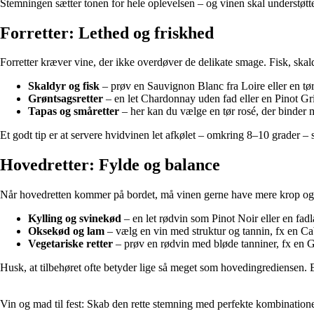
Stemningen sætter tonen for hele oplevelsen – og vinen skal understøtt
Forretter: Lethed og friskhed
Forretter kræver vine, der ikke overdøver de delikate smage. Fisk, ska
Skaldyr og fisk
– prøv en Sauvignon Blanc fra Loire eller en tø
Grøntsagsretter
– en let Chardonnay uden fad eller en Pinot Grig
Tapas og småretter
– her kan du vælge en tør rosé, der binder 
Et godt tip er at servere hvidvinen let afkølet – omkring 8–10 grader 
Hovedretter: Fylde og balance
Når hovedretten kommer på bordet, må vinen gerne have mere krop og k
Kylling og svinekød
– en let rødvin som Pinot Noir eller en fad
Oksekød og lam
– vælg en vin med struktur og tannin, fx en Ca
Vegetariske retter
– prøv en rødvin med bløde tanniner, fx en G
Husk, at tilbehøret ofte betyder lige så meget som hovedingrediensen. E
Vin og mad til fest: Skab den rette stemning med perfekte kombination