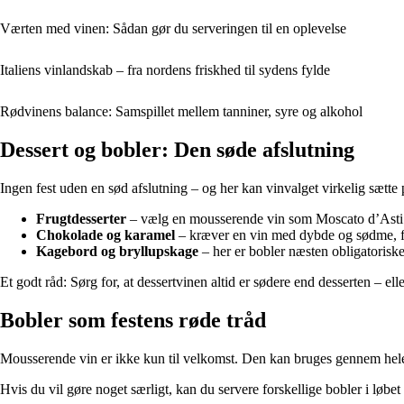
Værten med vinen: Sådan gør du serveringen til en oplevelse
Italiens vinlandskab – fra nordens friskhed til sydens fylde
Rødvinens balance: Samspillet mellem tanniner, syre og alkohol
Dessert og bobler: Den søde afslutning
Ingen fest uden en sød afslutning – og her kan vinvalget virkelig sætte 
Frugtdesserter
– vælg en mousserende vin som Moscato d’Asti e
Chokolade og karamel
– kræver en vin med dybde og sødme, fx 
Kagebord og bryllupskage
– her er bobler næsten obligatorisk
Et godt råd: Sørg for, at dessertvinen altid er sødere end desserten – el
Bobler som festens røde tråd
Mousserende vin er ikke kun til velkomst. Den kan bruges gennem hele aft
Hvis du vil gøre noget særligt, kan du servere forskellige bobler i løbet a