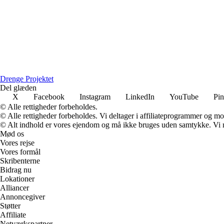
D
renge
P
rojektet
Del glæden
X
Facebook
Instagram
LinkedIn
YouTube
Pin
© Alle rettigheder forbeholdes.
© Alle rettigheder forbeholdes. Vi deltager i affiliateprogrammer og mo
© Alt indhold er vores ejendom og må ikke bruges uden samtykke. Vi mod
Mød os
Vores rejse
Vores formål
Skribenterne
Bidrag nu
Lokationer
Alliancer
Annoncegiver
Støtter
Affiliate
Netværkspartner