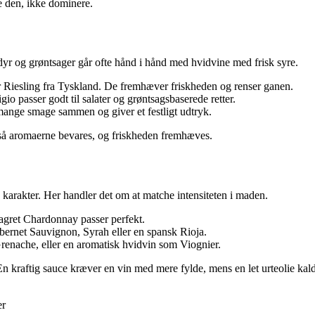
e den, ikke dominere.
ldyr og grøntsager går ofte hånd i hånd med hvidvine med frisk syre.
r Riesling fra Tyskland. De fremhæver friskheden og renser ganen.
io passer godt til salater og grøntsagsbaserede retter.
mange smage sammen og giver et festligt udtryk.
– så aromaerne bevares, og friskheden fremhæves.
arakter. Her handler det om at matche intensiteten i maden.
lagret Chardonnay passer perfekt.
bernet Sauvignon, Syrah eller en spansk Rioja.
renache, eller en aromatisk hvidvin som Viognier.
n kraftig sauce kræver en vin med mere fylde, mens en let urteolie kald
er