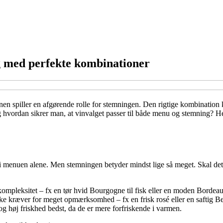
ng med perfekte kombinationer
n spiller en afgørende rolle for stemningen. Den rigtige kombination k
hvordan sikrer man, at vinvalget passer til både menu og stemning? Her 
t i menuen alene. Men stemningen betyder mindst lige så meget. Skal det 
kompleksitet – fx en tør hvid Bourgogne til fisk eller en moden Bordeau
kke kræver for meget opmærksomhed – fx en frisk rosé eller en saftig Be
g høj friskhed bedst, da de er mere forfriskende i varmen.