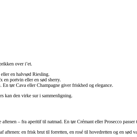
prikken over i’et.
ller en halvsød Riesling.
en portvin eller en sød sherry.
e. En tør Cava eller Champagne giver friskhed og elegance.
lers kan den virke sur i sammenligning.
enen – fra aperitif til natmad. En tør Crémant eller Prosecco passer til
f aftenen: en frisk brut til forretten, en rosé til hovedretten og en sød v