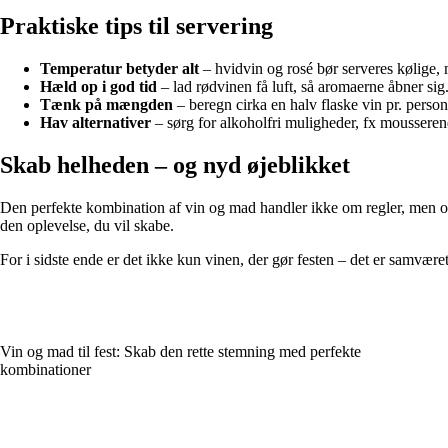
Praktiske tips til servering
Temperatur betyder alt
– hvidvin og rosé bør serveres kølige,
Hæld op i god tid
– lad rødvinen få luft, så aromaerne åbner sig
Tænk på mængden
– beregn cirka en halv flaske vin pr. person 
Hav alternativer
– sørg for alkoholfri muligheder, fx mousserend
Skab helheden – og nyd øjeblikket
Den perfekte kombination af vin og mad handler ikke om regler, men om 
den oplevelse, du vil skabe.
For i sidste ende er det ikke kun vinen, der gør festen – det er samvære
Vin og mad til fest: Skab den rette stemning med perfekte
kombinationer