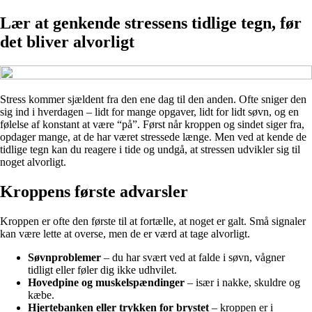
Lær at genkende stressens tidlige tegn, før
det bliver alvorligt
Stress kommer sjældent fra den ene dag til den anden. Ofte sniger den
sig ind i hverdagen – lidt for mange opgaver, lidt for lidt søvn, og en
følelse af konstant at være “på”. Først når kroppen og sindet siger fra,
opdager mange, at de har været stressede længe. Men ved at kende de
tidlige tegn kan du reagere i tide og undgå, at stressen udvikler sig til
noget alvorligt.
Kroppens første advarsler
Kroppen er ofte den første til at fortælle, at noget er galt. Små signaler
kan være lette at overse, men de er værd at tage alvorligt.
Søvnproblemer
– du har svært ved at falde i søvn, vågner
tidligt eller føler dig ikke udhvilet.
Hovedpine og muskelspændinger
– især i nakke, skuldre og
kæbe.
Hjertebanken eller trykken for brystet
– kroppen er i