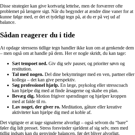
Disse strategier kan give kortvarig lettelse, men de forværrer ofte
problemet på længere sigt. Når du begynder at ændre dine vaner for at
kunne følge med, er det et tydeligt tegn på, at du er på vej ud af
balance.
Sådan reagerer du i tide
At opdage stressens tidlige tegn handler ikke kun om at genkende dem
– men også om at handle på dem. Her er nogle skridt, du kan tage:
Sæt tempoet ned.
Giv dig selv pauser, og prioriter søvn og
restitution.
Tal med nogen.
Del dine bekymringer med en ven, partner eller
kollega – det kan give perspektiv.
Søg professionel hjælp.
En læge, psykolog eller stresscoach
kan hjælpe dig med at finde årsagerne og skabe en plan.
Bevæg dig.
Motion frigiver spændinger og hjælper kroppen
med at falde til ro.
Lav noget, der giver ro.
Meditation, gåture eller kreative
aktiviteter kan hjælpe dig med at koble af.
Det vigtigste er at tage signalerne alvorligt – også selvom du “bare”
føler dig lidt presset. Stress forsvinder sjældent af sig selv, men med
tidlig indsats kan du genvinde balancen, før det bliver alvorligt.