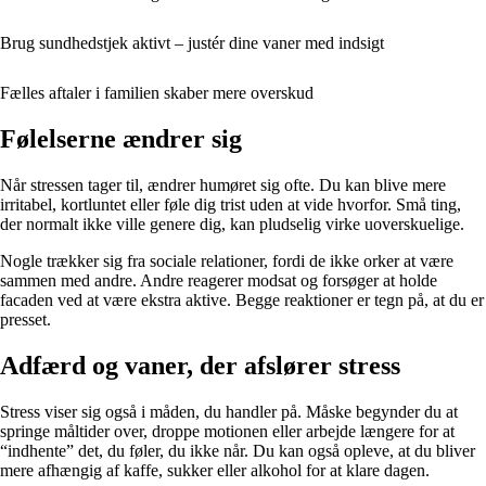
Brug sundhedstjek aktivt – justér dine vaner med indsigt
Fælles aftaler i familien skaber mere overskud
Følelserne ændrer sig
Når stressen tager til, ændrer humøret sig ofte. Du kan blive mere
irritabel, kortluntet eller føle dig trist uden at vide hvorfor. Små ting,
der normalt ikke ville genere dig, kan pludselig virke uoverskuelige.
Nogle trækker sig fra sociale relationer, fordi de ikke orker at være
sammen med andre. Andre reagerer modsat og forsøger at holde
facaden ved at være ekstra aktive. Begge reaktioner er tegn på, at du er
presset.
Adfærd og vaner, der afslører stress
Stress viser sig også i måden, du handler på. Måske begynder du at
springe måltider over, droppe motionen eller arbejde længere for at
“indhente” det, du føler, du ikke når. Du kan også opleve, at du bliver
mere afhængig af kaffe, sukker eller alkohol for at klare dagen.