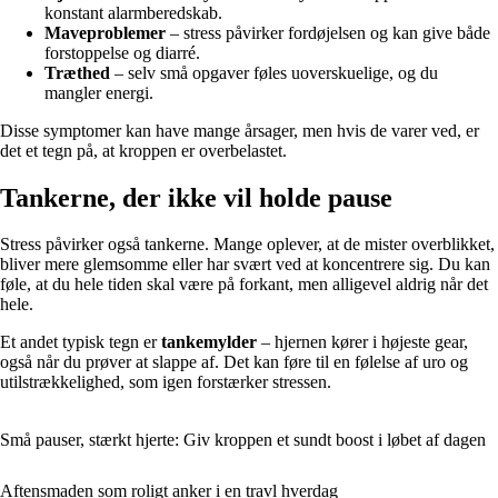
konstant alarmberedskab.
Maveproblemer
– stress påvirker fordøjelsen og kan give både
forstoppelse og diarré.
Træthed
– selv små opgaver føles uoverskuelige, og du
mangler energi.
Disse symptomer kan have mange årsager, men hvis de varer ved, er
det et tegn på, at kroppen er overbelastet.
Tankerne, der ikke vil holde pause
Stress påvirker også tankerne. Mange oplever, at de mister overblikket,
bliver mere glemsomme eller har svært ved at koncentrere sig. Du kan
føle, at du hele tiden skal være på forkant, men alligevel aldrig når det
hele.
Et andet typisk tegn er
tankemylder
– hjernen kører i højeste gear,
også når du prøver at slappe af. Det kan føre til en følelse af uro og
utilstrækkelighed, som igen forstærker stressen.
Små pauser, stærkt hjerte: Giv kroppen et sundt boost i løbet af dagen
Aftensmaden som roligt anker i en travl hverdag