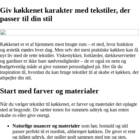
Giv køkkenet karakter med tekstiler, der
passer til din stil
Køkkenet er et af hjemmets mest brugte rum – et sted, hvor funktion
og æstetik mødes hver dag. Men selv det mest praktiske køkken kan få
nyt liv med de rette tekstiler. Viskestykker, forklæder, dækkeservietter
og gardiner er ikke bare nødvendigheder – de er også en nem og
budgetvenlig måde at give rummet personlighed på. Her får du
inspiration til, hvordan du kan bruge tekstiler til at skabe et køkken, der
afspejler din stil.
Start med farver og materialer
Når du vælger tekstiler til køkkenet, er farver og materialer det oplagte
sted at begynde. De sætter tonen for rummets udtryk og kan enten
skabe ro eller give energi.
Naturlige nuancer og materialer
som hør, bomuld og uld
passer perfekt til et nordisk, afdæmpet køkken. De giver et rent
og tidløst udtryk, der spiller godt sammen med træ og sten.