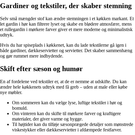
Gardiner og tekstiler, der skaber stemning
Selv små mængder stof kan ændre stemningen i et køkken markant. Et
let gardin i hør kan filtrere lyset og skabe en blødere atmosfære, mens
et rullegardin i mørkere farver giver et mere moderne og minimalistisk
udtryk.
Hvis du har spiseplads i køkkenet, kan du lade tekstilerne gå igen i
både gardiner, dækkeservietter og servietter. Det skaber sammenhæng
og gør rummet mere indbydende.
Skift efter sæson og humør
En af fordelene ved tekstiler er, at de er nemme at udskifte. Du kan
ændre hele køkkenets udtryk med få greb – uden at male eller købe
nye møbler.
Om sommeren kan du vælge lyse, luftige tekstiler i hør og
bomuld.
Om vinteren kan du skifte til mørkere farver og kraftigere
materialer, der giver varme og hygge.
Til højtider kan du tilføje sæsonprægede detaljer som mønstrede
viskestykker eller dækkeservietter i afdæmpede festfarver.