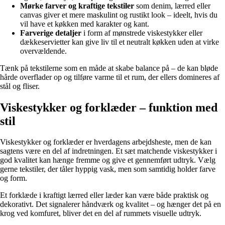
Mørke farver og kraftige tekstiler
som denim, lærred eller
canvas giver et mere maskulint og rustikt look – ideelt, hvis du
vil have et køkken med karakter og kant.
Farverige detaljer
i form af mønstrede viskestykker eller
dækkeservietter kan give liv til et neutralt køkken uden at virke
overvældende.
Tænk på tekstilerne som en måde at skabe balance på – de kan bløde
hårde overflader op og tilføre varme til et rum, der ellers domineres af
stål og fliser.
Viskestykker og forklæder – funktion med
stil
Viskestykker og forklæder er hverdagens arbejdsheste, men de kan
sagtens være en del af indretningen. Et sæt matchende viskestykker i
god kvalitet kan hænge fremme og give et gennemført udtryk. Vælg
gerne tekstiler, der tåler hyppig vask, men som samtidig holder farve
og form.
Et forklæde i kraftigt lærred eller læder kan være både praktisk og
dekorativt. Det signalerer håndværk og kvalitet – og hænger det på en
krog ved komfuret, bliver det en del af rummets visuelle udtryk.